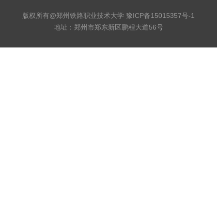
版权所有@郑州铁路职业技术大学
豫ICP备15015357号-1
地址：郑州市郑东新区鹏程大道56号