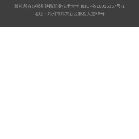
版权所有@郑州铁路职业技术大学
豫ICP备15015357号-1
地址：郑州市郑东新区鹏程大道56号