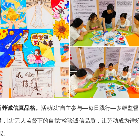
涵养诚信真品格。
活动以“自主参与—每日践行—多维监督
惯，以“无人监督下的自觉”检验诚信品质，让劳动成为锤
能。