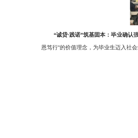
“诚贷·践诺”筑基固本：毕业确认
恩笃行”的价值理念，为毕业生迈入社