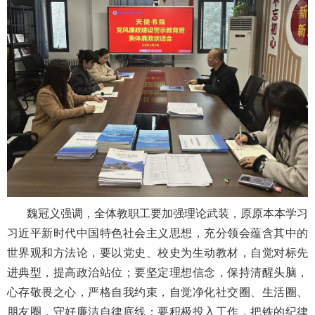
魏冠义强调，全体教职工要加强理论武装，原原本本学习
习近平新时代中国特色社会主义思想，充分领会蕴含其中的
世界观和方法论，要以党史、校史为生动教材，自觉对标先
进典型，提高政治站位；要坚定理想信念，保持清醒头脑，
心存敬畏之心，严格自我约束，自觉净化社交圈、生活圈、
朋友圈，守好廉洁自律底线；要积极投入工作，把铁的纪律