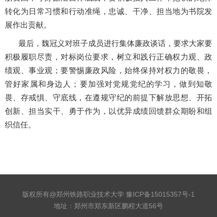
转化为日常习惯和行动准绳，忠诚、干净、担当地为书院发
展作出贡献。
最后，魏冠义对班子成员进行集体廉政谈话，要求大家要
积极履职尽责，对标岗位要求，树立和践行正确权力观、政
绩观、事业观；要警惕廉政风险，始终保持对权力的敬畏，
管好家属和身边人；要加强对党规党纪的学习，做到知敬
畏、存戒惧、守底线，在遵规守纪的前提下解放思想、开拓
创新、担当实干、勇于作为，以优异成绩回馈群众期盼和组
织信任。
版权所有@郑州铁路职业技术大学
豫ICP备15015357号-1
地址：郑州市郑东新区鹏程大道56号