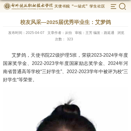
校友风采—2025届优秀毕业生：艾梦鸽
发布时间：2025-04-07
文章作者：从怡
审核：王芳 编发：路延通
浏览
次数：
323
艾梦鸽，天使书院
22
级护理
5
班，荣获
2023-2024
学年度
国家奖学金、
2022-2023
学年度国家励志奖学金、
2024
年河
南省普通高等学校“三好学生”、
2022-2023
学年中被评为校“三
好学生“等荣誉。