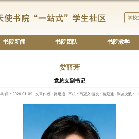
学校
书院新闻
书院团队
书院教学
娄丽芳
党总支副书记
时间：2026-01-09
文章作者：路延通
审核：魏冠义 编发：路延通
浏览次数：