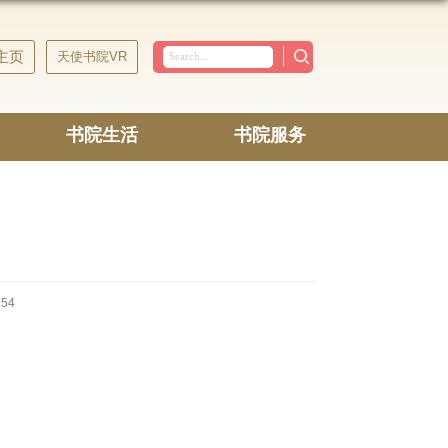
主页
天使书院VR
书院生活
书院服务
154