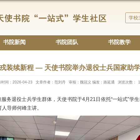
学校
书院新闻
书院团队
书院教学
戎装续新程 — 天使书院举办退役士兵国家助
时间：2026-04-23
文章作者：范​刘​丹
审核：魏冠义 编发：路延通
浏览次数：
退役士兵学生群体，天使书院于4月21日依托“一站式”学生
育人导师何峰主讲。