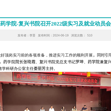
药学院-复兴书院召开2022级实习及就业动员会
发布者：李晋
发布时间：2024-06-19
浏览次数：
510
做好顶岗实习前的各项准备，推进实习工作的顺利开展
，同时引
。药
学院
院长张晓霞
、
复兴
书院党总支书记
罗坤
、
药学院
兼
复
教学科研办公室主任
娄丽芳
主持。