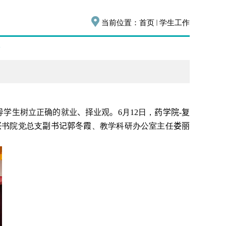
当前位置：
首页
学生工作
导学生树立正确的就业、择业观。
6
月
12
日，
药学院
-
复
兴
书院党总支
副书记郭冬霞
、教学科研办公室主任
娄丽