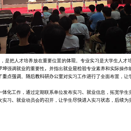
开
，是把人才培养放在重要位置的
体现
。专业实习是大学生人才
罗坤
强调
就业的
重要性
，
并指出
就业是检验
专业素养和实际操作
了重点强调
。
随后教科研办公室对
实习工作
进行了
全面布置，让
一体化
工作，通过定期联系单位发布实习
、就业
信息，拓宽学生
次实习
、就业
动员会
的
召开，让学生
尽快进入
实习
状态
，
后续
为