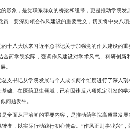
党的形象，是党联系群众的桥梁和纽带，更是推动学院发
产党员，要深刻领会作风建设的重要意义，切实将中央八项
党的十八大以来习近平总书记关于加强党的作风建设的重
结合药学院实际，强调作风建设对学术风气、科研创新
发展。
党总支书记从学院发展与个人成长两个维度进行了深入剖
任基础。在医药卫生领域，已有因违反八项规定引发的学
类似问题发生。
设是全面从严治党的重要内容，是推动药学院高质量发展
风转变，以实际行动践行初心使命。
“作风正则事业兴”