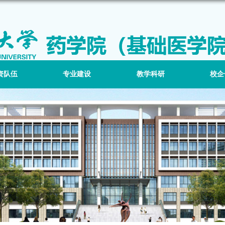
资队伍
专业建设
教学科研
校企