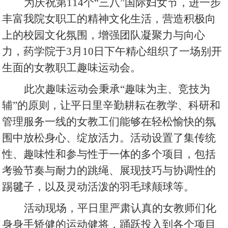
为庆祝第
114个“三八”国际妇女节，进一步
丰富我院女职工的精神文化生活，营造积极向
上的校园文化氛围，增强团队凝聚力与向心
力，药学院于3月1
0
日下午精心组织了一场别开
生面的女教职工趣味运动会。
此次趣味运动会秉承
“趣味为主、竞技为
辅”的原则，让平日里辛勤耕耘在教学、科研和
管理服务一线的女教工们能够在轻松愉快的氛
围中放松身心、绽放活力。活动设置了集传统
性、趣味性和参与性于一体的多个项目，包括
考验节奏与耐力的跳绳、展现技巧与协调性的
踢毽子，以及灵动活泼的羽毛球颠球等。
活动现场，
平日里严肃认真的女教师们化
身身手矫健的运动健将，踊跃投入到各个项目