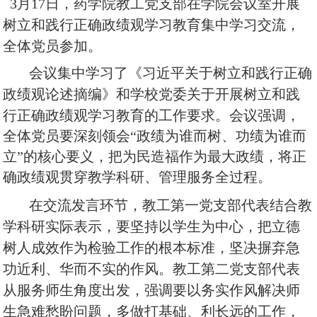
3月17日，药学院教工党支部在学院会议室
开展
树立和践行正确政绩观
学习教育集中学习交流，
全
体党员参加。
会议
集中
学习了
《
习近平关于
树立和践行正确
政绩观
论述摘编》和
学校党委关于开展
树立和践
行正确政绩观
学习教育的工作要求。会议强调，
全体党员要深刻领会
“政绩为谁而树、功绩为谁而
立”的核心要义，把为民造福作为最大政绩，将正
确政绩观贯穿教学科研、管理服务全过程。
在交流发言环节，教工第一党支部代表结合教
学科研实际表示，要坚持以学生为中心，把立德
树人成效作为检验工作的根本标准，坚决摒弃急
功近利、华而不实的作风。教工第二党支部代表
从服务师生角度出发，强调要以务实作风解决师
生急难愁盼问题，多做打基础、利长远的工作，