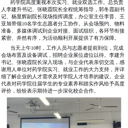
药学院高度重视本次实习
、
就业
双选工作。总负责
人李建升书记、张晓霞院长全程统筹指导，郭冬霞副书
记、杨显辉副院长现场指挥调度，办公室主任李晋、王
亚旭带领
10名学生志愿者分工协作。从会场预约、物料
准备、多媒体调试到企业对接、面试组织，各环节衔接
紧密、井然有序，为活动顺利开展提供了有力保障。
当天上午
10时，工作人员与志愿者提前到位，完成
会场布置及设备调试，招聘企业展位虚位以待。李建升
书记、张晓霞院长深入现场，与企业代表亲切交流，感
谢用人单位对药学院实习
、
就业工作的大力支持，并详
细了解企业的人才需求及对学院人才培养的建议。企业
代表对药学院往届
学生
的专业素养和踏实作风给予高度
评价，纷纷表示期待进一步深化校企合作。