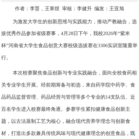
作者：
李晋，
王寒煜
审核：
李健升 编发：王亚旭
为激发大学生的创新思维与实践能力，推动产教融合，选
拔优秀作品参加省级赛事，4
月
28
日下午，我校
2026
年
“
紫米
杯
”
河南省大学生食品创意大赛校级选拔赛在
3306
实训室隆重举
行。
本次校赛聚焦食品创新与专业实践融合，面向全校食药相
关专业学生开展。经前期筹备与初选，来自药学院中药学、食
品药品监督管理、药品经营与管理等多个专业的
14支队伍、近
百名学生进入校赛最终角逐。参赛学生紧扣健康食品创新主
题，以古法蒸制工艺为核心，融合现代营养学理念与创新食
材，打造出多款兼具传统风味与现代健康理念的创意食品，既