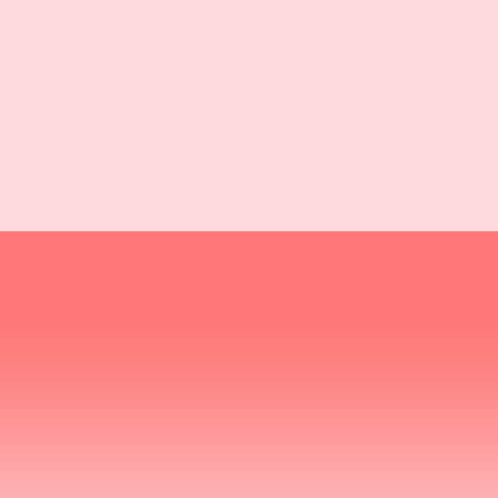
中层干部2024年度...
2024-12-31