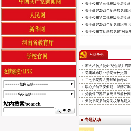
公示
2026-05-21
关于公布第三批校级基层党建“对
公示
2026-04-02
关于做好2023年度基层党组织民
中层干部2025年度...
2026-01-15
关于公布第二批校级基层党建“对
公示
2025-12-15
关于做好2023年度党组织书记抓
中层干部2024年度...
2024-12-31
关于公布首批基层党建“对标争先
公示
2026-07-02
公示
2026-05-21
公示
2026-04-02
对标争先
中层干部2025年度...
2026-01-15
公示
2025-12-15
薪火相传担使命 凝心聚力启新程 
中层干部2024年度...
2024-12-31
郑州城市职业学院来校交流
公示
2026-07-02
二七书院深入开展诚信考试主题
公示
2026-05-21
=======校内链接=======
暖心护航平安假期，温情叮嘱伴
公示
2026-04-02
党委保卫部开展元旦节前校园安
======高校链接=======
中层干部2025年度...
2026-01-15
天使书院启航分党校第九期入党
站内搜索/search
公示
2025-12-15
中层干部2024年度...
2024-12-31
公示
2026-07-02
专题活动
公示
2026-05-21
公示
2026-04-02