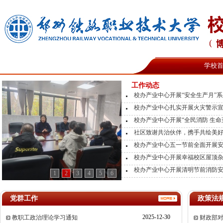
学校
工作动态
校办产业中心开展“安全生产月”
校办产业中心扎实开展火灾警示
校办产业中心开展“全民消防 生命至
社区致谢共治伙伴，携手共绘美
校办产业中心五一节前全面开展安全
校办产业中心开展幸福校区屋顶
校办产业中心开展清明节前消防
1
2
3
4
5
6
党群工作
政策法
2025-12-30
教职工政治理论学习通知
财政部对