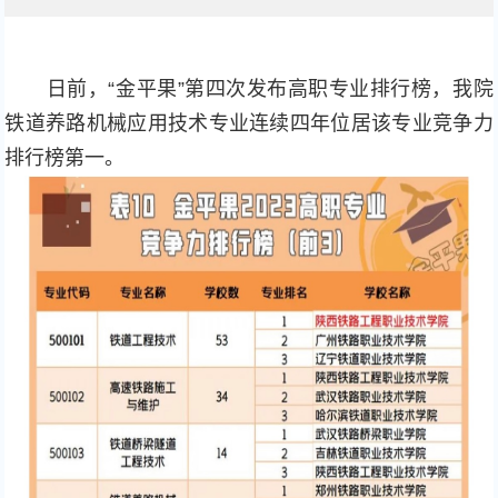
日前，“金平果”第四次发布高职专业排行榜，我院
铁道养路机械应用技术专业连续四年位居该专业竞争力
排行榜第一。