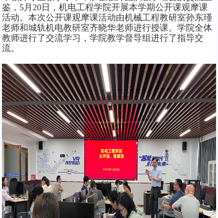
鉴，
5
月
20
日，机电工程学院开展本学期公开课观摩课
活动。本次公开课观摩课活动由
机械工程
教研室
孙东瑾
老师
和
城轨机电
教研室
齐晓华
老师进行授课。学院全体
教师进行了交
流学习，学院教学督导组进行了指导交
流
。