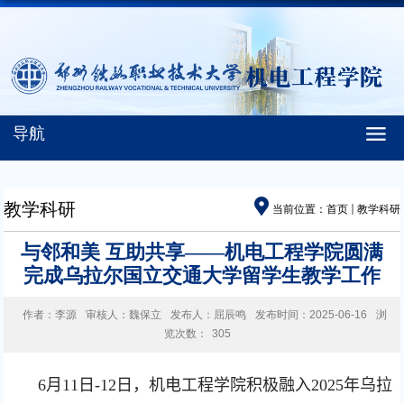
导航
教学科研
当前位置：
首页
教学科研
与邻和美 互助共享——机电工程学院圆满
完成乌拉尔国立交通大学留学生教学工作
作者：李源
审核人：魏保立
发布人：屈辰鸣
发布时间：2025-06-16
浏
览次数：
305
6
月
11
日
-
12
日，机电工程学院积极融入
2025
年乌拉