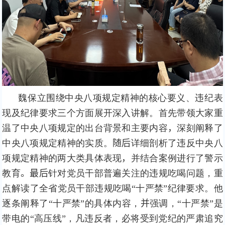
魏保立围绕中央八项规定精神的核心要义、违纪表
现及纪律要求三个方面展开深入讲解。首先带领大家重
温了中央八项规定的出台背景和主要内容
，
深刻阐释了
中央八项规定精神的实质。
随后
详细剖析了违反中央八
项规定精神的两大类具体表现
，
并结合案例进行了警示
教育
。
最后
针对党员干部普遍关注的违规吃喝问题，重
点解读了全省党员干部违规吃喝“十严禁”纪律要求。他
逐条阐释了“十严禁”的具体内容，
并
强调，“十严禁”是
带电的“高压线”，凡违反者，必将受到党纪的严肃追究