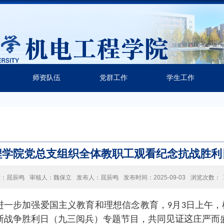
师资队伍
党群工作
学生工作
程学院党总支组织全体教职工观看纪念抗战胜利
者：屈辰鸣
审核人：魏保立
发布人：屈辰鸣
发布时间：2025-09-03
浏览次数：
进一步加强爱国主义教育和理想信念教育，
月
日上午，
9
3
斯战争胜利日（九三阅兵）专题节目，共同
见证这
庄严而