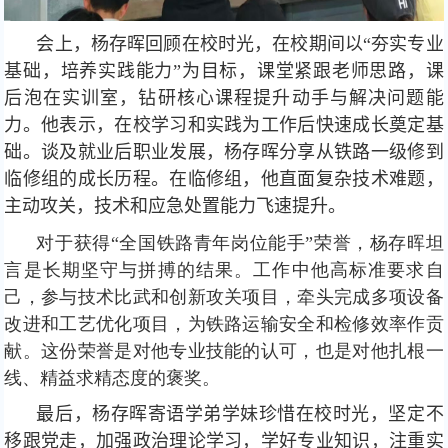
会上，杨存晖回顾在校时光，
在校期间
以“夯实专业
基础，培养实践能力”为目标，课堂紧跟老师思路，课
后泡在实训室，钻研核心课程提升动手与解决问题能
力。他表示，在校学习和实践为工作后快速成长奠定基
础。谈及就业后职业发展，杨存晖分享从铁路一级修到
临修组的成长历程。在临修组，他直面复杂技术难题，
主动攻关，技术和应急处置能力飞速提升。
对于获得“全国铁路青年岗位能手”荣誉，杨存晖坦
言是长期坚守与拼搏的结果。工作中他高标准要求自
己，参与技术比武和创新攻关项目，牵头完成多项设备
改进和工艺优化项目，为铁路运输安全和检修效率作贡
献。这份荣誉是对他专业技能的认可，也是对他扎根一
线、精益求精态度的褒奖。
最后，杨存晖寄语学弟学妹珍惜在校时光，
坚定不
移跟党走，加强政治理论学习，
学好专业知识，注重实