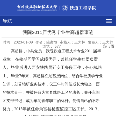
导航
我院2011届优秀毕业生高超群事迹
时间：2023-01-09
作者：陈彦恒
审核人：王为林
发布人：王大帅
浏览：
577
设置
2011届毕
高超群，中共党员，我院铁道工程技术专业
业生，在校期间学习成绩优异，曾担任学生社团负责
人。毕业后进入西安铁路局延安工务段工作，任职线路
工。毕业
7
年来，高超群立足基层岗位，结合学校所学专业
知识，刻苦钻研业务技术，仅三年时间便成长为独当一面
的技术骨干，并被任命为富县线路工区的班长，兼任车间
团支部书记，成为车间青年职工的标杆。凭借自己的不断
2015年被任命为富县检查监控工区工长。2013、
努力，