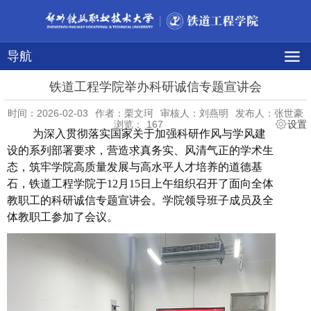
导航
铁道工程学院举办科研诚信专题宣讲会
时间：2026-02-03
作者：栗文珂
审核人：刘燕明
发布人：张世豪
浏览：
167
设置
为深入贯彻落实国家关于加强科研作风与学风建
设的系列部署要求，营造求真务实、风清气正的学术生
态，筑牢学院高质量发展与高水平人才培养的道德基
石，铁道工程学院于
12月15日
上午组织召开了面向全体
教职工的科研诚信专题宣讲会。学院领导班子成员及全
体教职工参加了会议。