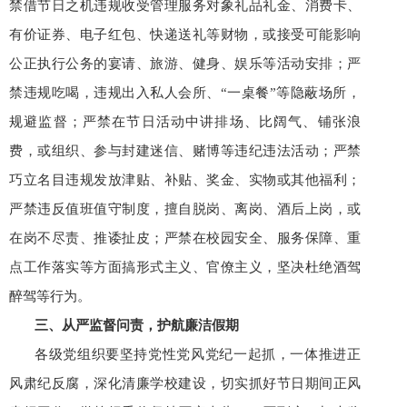
禁借节日之机违规收受管理服务对象礼品礼金、消费卡、
有价证券、电子红包、快递送礼等财物，或接受可能影响
公正执行公务的宴请、旅游、健身、娱乐等活动安排；严
禁违规吃喝，违规出入私人会所、“一桌餐”等隐蔽场所，
规避监督；严禁在节日活动中讲排场、比阔气、铺张浪
费，或组织、参与封建迷信、赌博等违纪违法活动；严禁
巧立名目违规发放津贴、补贴、奖金、实物或其他福利；
严禁违反值班值守制度，擅自脱岗、离岗、酒后上岗，或
在岗不尽责、推诿扯皮；严禁在校园安全、服务保障、重
点工作落实等方面搞形式主义、官僚主义，坚决杜绝酒驾
醉驾等行为。
三、从严监督问责，护航廉洁假期
各级党组织要坚持党性党风党纪一起抓，一体推进正
风肃纪反腐，深化清廉学校建设，切实抓好节日期间正风