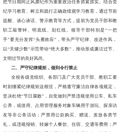
把节日期间正风肃纪作为重要政治任务抓紧抓实。结合党
纪学习教育、树立和践行正确政绩观学习教育，通过节前
提醒、谈心谈话、警示教育等方式，提前为党员干部和教
职工敲警钟、明底线、划红线。领导干部特别是“一把
手”要充分发挥“头雁效应”，带头严守纪律、改进作风，
以“关键少数”示范带动“绝大多数”，推动形成廉洁过节、
文明过节的良好风尚。
二、严守纪律规矩，做到令行禁止
全校各级党组织、各部门及广大党员干部、教职工要
时刻绷紧纪律规矩这根弦，严格遵守廉洁自律各项规定，
坚决杜绝“节日腐败”，自觉做到严禁违规使用公车、私车
公养，或借用、占用管理服务对象车辆用于游玩、探亲访
友等非公务活动；严禁用公款购买、赠送、发放各类节
礼，或违规报销、转嫁个人餐饮、住宿、交通等费用；严