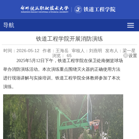
导航
铁道工程学院开展消防演练
时间：2026-05-12
作者：王海岳
审核人：刘燕明
发布人：梁一星
浏览：
65
设置
2025年5月12日下午
，铁道工程学院
在
保卫处南侧篮球场
举办
消防演练活动。本次演练重点围绕灭火器的正确使用方法
进行现场讲解与实操培训。
铁道工程学院全体教师参加了本次
演练。