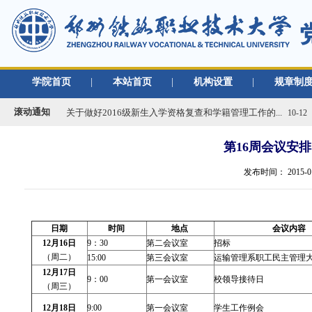
学院首页
|
本站首页
|
机构设置
|
规章制
关于做好2019年度单位绩效考核工作的通知
01-02
关于做好2016级新生入学资格复查和学籍管理工作的...
滚动通知
10-12
关于办理2020年度行政、党群类档案材料移交工作的...
03-09
第16周会议安排（
2021年春季学期开学返校工作通知
02-22
关于移交各单位档案材料的通知
09-02
发布时间：
2015-0
关于做好学校2018/2019学年教学类档案材料移...
08-30
关于做好2019年度单位绩效考核工作的通知
01-02
关于做好2016级新生入学资格复查和学籍管理工作的...
日
期
时间
地
点
会
议
10-12
内
容
12
月16日
9：30
第二会议室
招标
关于办理2020年度行政、党群类档案材料移交工作的...
03-09
（周二）
15:00
第三会议室
运输管理系职工民主管理
2021年春季学期开学返校工作通知
02-22
12
月17日
9：00
第一会议室
校领导接待日
（周三）
关于移交各单位档案材料的通知
09-02
关于做好学校2018/2019学年教学类档案材料移...
08-30
12
月18日
9:00
第一会议室
学生工作例会