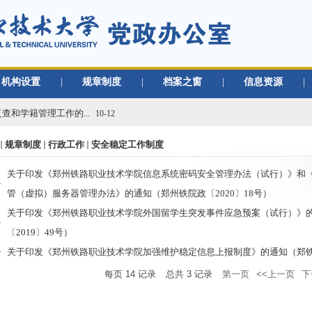
机构设置
|
规章制度
|
档案之窗
|
信息资源
|
核工作的通知
01-02
查和学籍管理工作的...
10-12
档案材料移交工作的...
03-09
规章制度
行政工作
安全稳定工作制度
通知
02-22
知
09-02
关于印发《郑州铁路职业技术学院信息系统密码安全管理办法（试行）》和
学类档案材料移...
08-30
管（虚拟）服务器管理办法》的通知（郑州铁院政〔2020〕18号）
核工作的通知
01-02
关于印发《郑州铁路职业技术学院外国留学生突发事件应急预案（试行）》
查和学籍管理工作的...
10-12
〔2019〕49号）
档案材料移交工作的...
03-09
关于印发《郑州铁路职业技术学院加强维护稳定信息上报制度》的通知（郑铁学
通知
02-22
每页
14
记录
总共
3
记录
第一页
<<上一页
下
知
09-02
学类档案材料移...
08-30