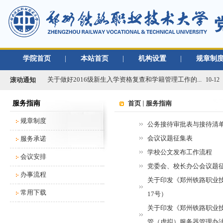
学院首页
|
本站首页
|
机构设置
|
规章制
关于做好2019年度单位绩效考核工作的通知
01-02
关于做好2016级新生入学资格复查和学籍管理工作的...
10-12
滚动通知
关于办理2020年度行政、党群类档案材料移交工作的...
03-09
服务指南
首页
服务指南
2021年春季学期开学返校工作通知
02-22
关于移交各单位档案材料的通知
规章制度
09-02
公务接待审批表与接待清
关于做好学校2018/2019学年教学类档案材料移...
08-30
会议议题征集表
服务承诺
关于做好2019年度单位绩效考核工作的通知
01-02
学校公文发布工作流程
会议安排
关于做好2016级新生入学资格复查和学籍管理工作的...
10-12
党委会、校长办公会议题
办事流程
关于办理2020年度行政、党群类档案材料移交工作的...
03-09
关于印发《郑州铁路职业技
2021年春季学期开学返校工作通知
02-22
常用下载
17号）
关于移交各单位档案材料的通知
09-02
关于印发《郑州铁路职业
关于做好学校2018/2019学年教学类档案材料移...
08-30
管（虚拟）服务器管理办法