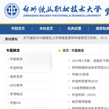
学院首页
|
本站首页
|
机构设置
|
规章制
关于做好2019年度单位绩效考核工作的通知
01-02
关于做好2016级新生入学资格复查和学籍管理工作的...
10-12
滚动通知
关于办理2020年度行政、党群类档案材料移交工作的...
03-09
专题频道
首页
专题频道
2021年春季学期开学返校工作通知
02-22
关于移交各单位档案材料的通知
09-02
学校校历
2024年1月新、老校区干
关于做好学校2018/2019学年教学类档案材料移...
08-30
郑州铁路职业技术学院202
作息时间
关于做好2019年度单位绩效考核工作的通知
01-02
学校OA登录
值班安排
关于做好2016级新生入学资格复查和学籍管理工作的...
10-12
作息时间查询2020
关于办理2020年度行政、党群类档案材料移交工作的...
出行查询
03-09
OA使用帮助文档
2021年春季学期开学返校工作通知
02-22
常用电话
作息时间（2019）
关于移交各单位档案材料的通知
09-02
校历查询链接
学校OA
关于做好学校2018/2019学年教学类档案材料移...
08-30
郑州铁路职业技术学院2018