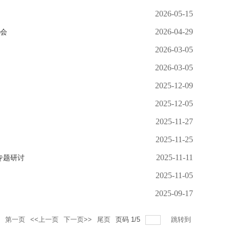
2026-05-15
2026-04-29
讨会
2026-03-05
2026-03-05
2025-12-09
2025-12-05
2025-11-27
2025-11-25
2025-11-11
专题研讨
2025-11-05
2025-09-17
第一页
<<上一页
下一页>>
尾页
页码
1
/
5
跳转到