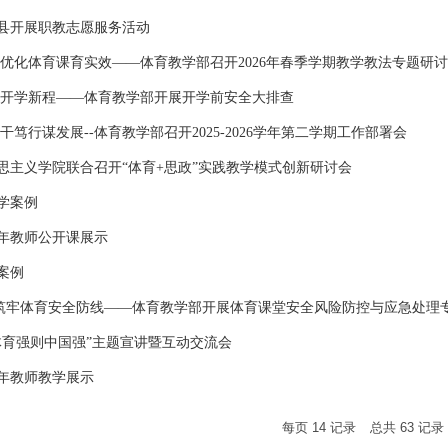
县开展职教志愿服务活动
 优化体育课育实效——体育教学部召开2026年春季学期教学教法专题研
航开学新程——体育教学部开展开学前安全大排查
干笃行谋发展--体育教学部召开2025-2026学年第二学期工作部署会
思主义学院联合召开“体育+思政”实践教学模式创新研讨会
学案例
年教师公开课展示
案例
”，筑牢体育安全防线——体育教学部开展体育课堂安全风险防控与应急处理
体育强则中国强”主题宣讲暨互动交流会
年教师教学展示
每页
14
记录
总共
63
记录