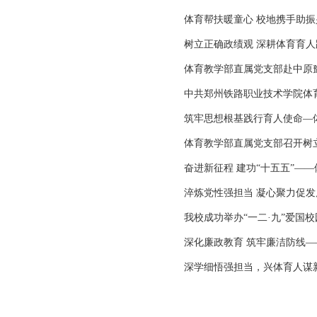
体育帮扶暖童心 校地携手助振
树立正确政绩观 深耕体育育
体育教学部直属党支部赴中原
中共郑州铁路职业技术学院体
筑牢思想根基践行育人使命—
体育教学部直属党支部召开树
奋进新征程 建功“十五五”—
淬炼党性强担当 凝心聚力促
我校成功举办“一二·九”爱国
深化廉政教育 筑牢廉洁防线—
深学细悟强担当，兴体育人谋