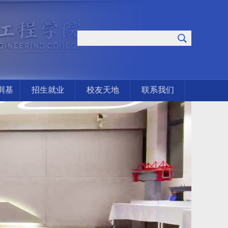
训基
招生就业
校友天地
联系我们