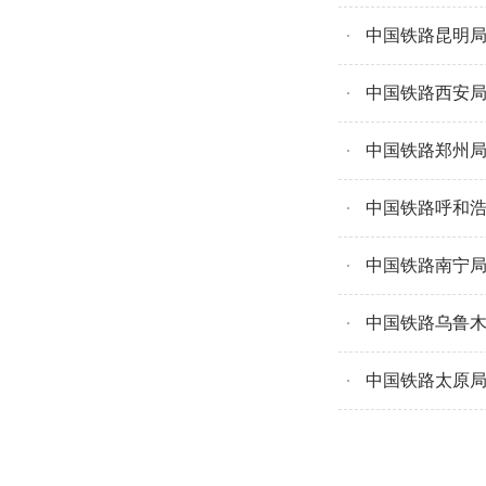
中国铁路昆明局
中国铁路西安局
中国铁路郑州局
中国铁路呼和浩
中国铁路南宁局
中国铁路乌鲁木
中国铁路太原局