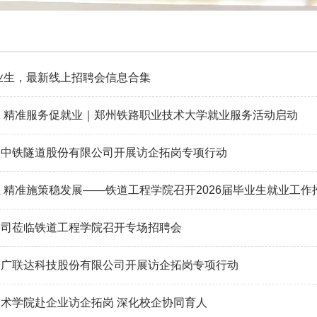
毕业生，最新线上招聘会信息合集
 精准服务促就业｜郑州铁路职业技术大学就业服务活动启动
赴中铁隧道股份有限公司开展访企拓岗专项行动
 精准施策稳发展——铁道工程学院召开2026届毕业生就业工作
公司莅临铁道工程学院召开专场招聘会
赴广联达科技股份有限公司开展访企拓岗专项行动
术学院赴企业访企拓岗 深化校企协同育人