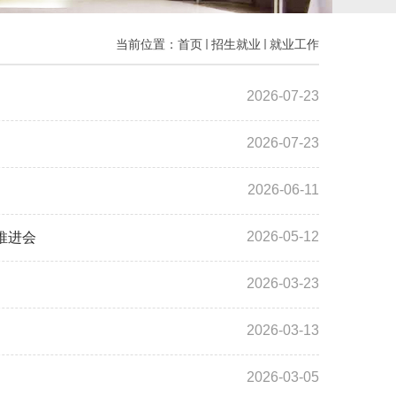
当前位置：
首页
招生就业
就业工作
2026-07-23
2026-07-23
2026-06-11
2026-05-12
推进会
2026-03-23
2026-03-13
2026-03-05