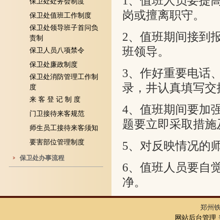
1
、值班人员要提
保卫处处务会制度
岗或擅离职守。
保卫处值班工作制度
保卫处领导班子首问负
2
、值班期间接到
责制
班领导。
保卫人员八项禁令
保卫处廉政制度
3
、作好重要电话
保卫处消防管理工作制
录，井认真填写交
度
来 客 登 记 制 度
4
、值班期间要加
门卫接待来客规范
题要立即采取措施
师生员工接待来客须知
要害部位管理制度
5
、对反映情况的
保卫处办事流程
6
、值班人员要自
净。
郑州
网站后台管理