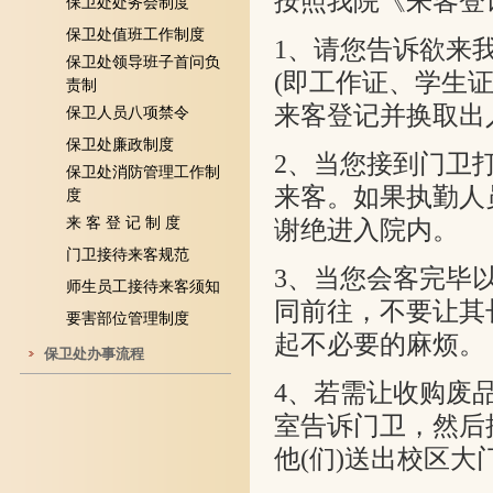
按照我院《来客登
保卫处处务会制度
保卫处值班工作制度
1
、请您告诉欲来
保卫处领导班子首问负
(即工作证、学生
责制
来客登记并换取出
保卫人员八项禁令
保卫处廉政制度
2
、当您接到门卫
保卫处消防管理工作制
来客。如果执勤人
度
来 客 登 记 制 度
谢绝进入院内。
门卫接待来客规范
3
、当您会客完毕
师生员工接待来客须知
同前往，不要让其
要害部位管理制度
起不必要的麻烦。
保卫处办事流程
4
、若需让收购废
室告诉门卫，然后
他(们)送出校区大