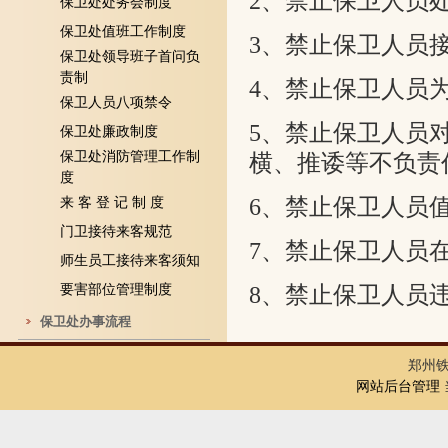
2
、禁止保卫人员
保卫处处务会制度
保卫处值班工作制度
3
、禁止保卫人员
保卫处领导班子首问负
责制
4
、禁止保卫人员
保卫人员八项禁令
5
、禁止保卫人员
保卫处廉政制度
保卫处消防管理工作制
横、推诿等不负责
度
6
、禁止保卫人员
来 客 登 记 制 度
门卫接待来客规范
7
、禁止保卫人员
师生员工接待来客须知
要害部位管理制度
8
、禁止保卫人员
保卫处办事流程
郑州
网站后台管理